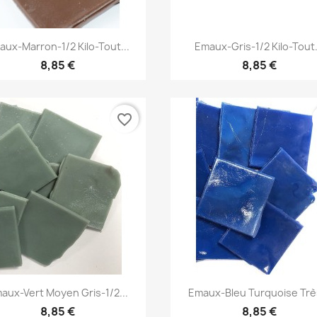
Aperçu rapide
Aperçu rapide


aux-Marron-1/2 Kilo-Tout...
Emaux-Gris-1/2 Kilo-Tout.
8,85 €
8,85 €
favorite_border
Aperçu rapide
Aperçu rapide


aux-Vert Moyen Gris-1/2...
Emaux-Bleu Turquoise Très
8,85 €
8,85 €