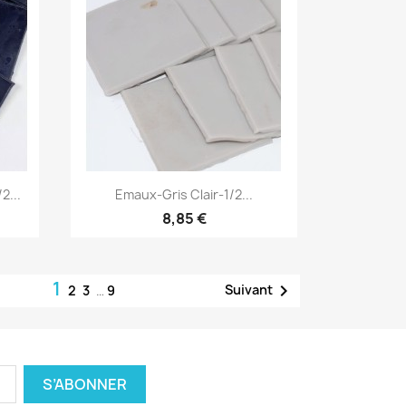
Aperçu rapide

2...
Emaux-Gris Clair-1/2...
8,85 €
1

Suivant
2
3
…
9