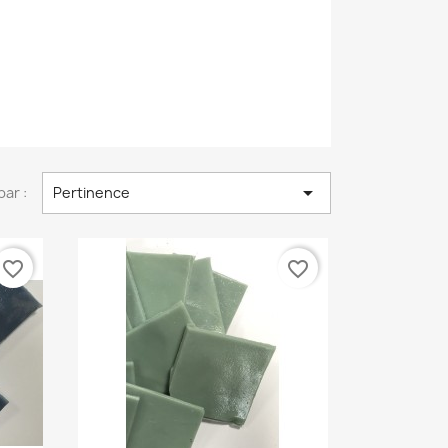

par :
Pertinence
favorite_border
favorite_border