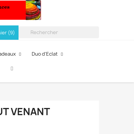
ier
(9)

Cadeaux
Duo d'Eclat
OUT VENANT