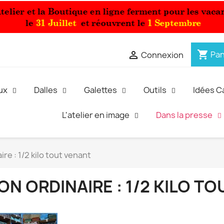
shopping_cart

Pan
Connexion
ux
Dalles
Galettes
Outils
Idées 
L'atelier en image
Dans la presse
ire : 1/2 kilo tout venant
ON ORDINAIRE : 1/2 KILO T