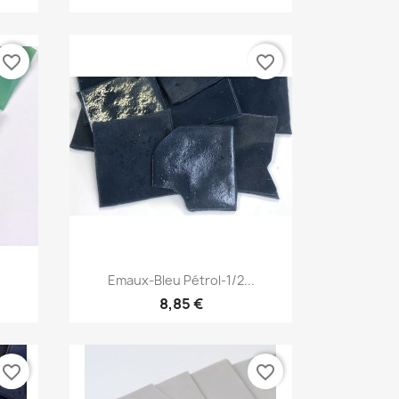
favorite_border
favorite_border
Aperçu rapide

.
Emaux-Bleu Pétrol-1/2...
8,85 €
favorite_border
favorite_border