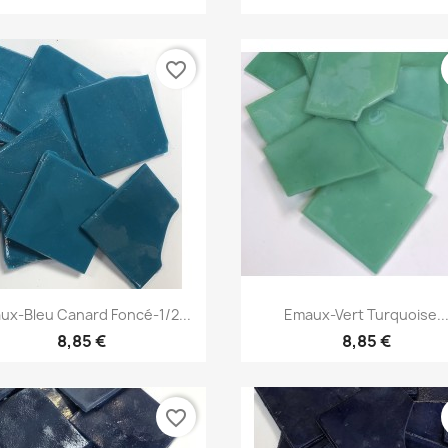
favorite_border
Aperçu rapide
Aperçu rapide


ux-Bleu Canard Foncé-1/2...
Emaux-Vert Turquoise..
8,85 €
8,85 €
favorite_border