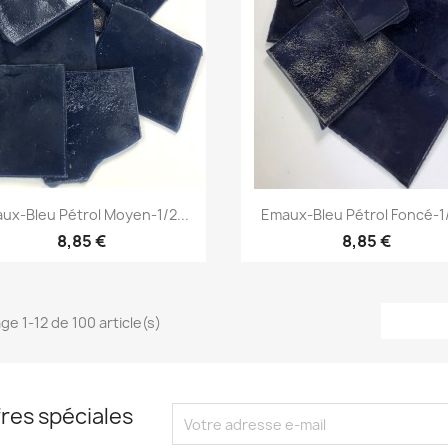
Aperçu rapide
Aperçu rapide


ux-Bleu Pétrol Moyen-1/2...
Emaux-Bleu Pétrol Foncé-1/
8,85 €
8,85 €
ge 1-12 de 100 article(s)
res spéciales