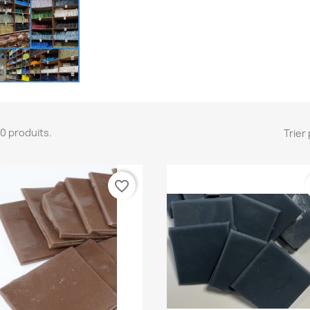
100 produits.
Trier 
favorite_border