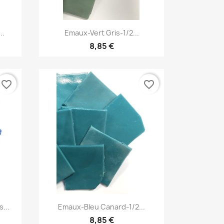
Aperçu rapide

..
Emaux-Vert Gris-1/2...
8,85 €
favorite_border
favorite_border
Aperçu rapide

...
Emaux-Bleu Canard-1/2...
8,85 €