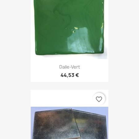
Dalle-Vert
44,53 €
favorite_border