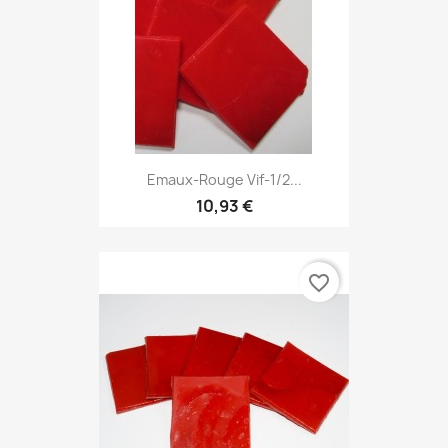
Emaux-Rouge Vif-1/2...
10,93 €
favorite_border