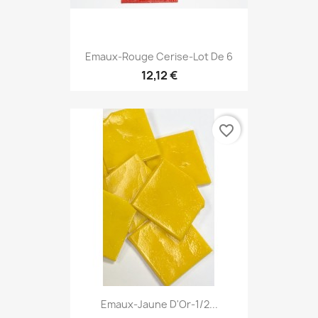
Emaux-Rouge Cerise-Lot De 6
12,12 €
favorite_border
Emaux-Jaune D'Or-1/2...