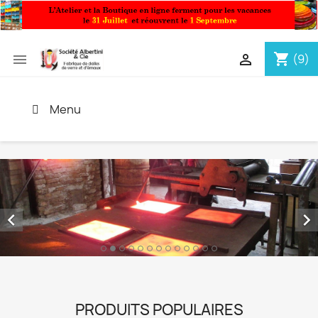
shopping_cart


(9)
Menu


PRODUITS POPULAIRES