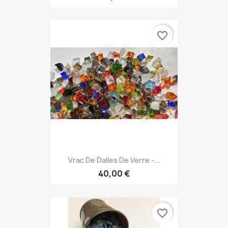
favorite_border
Vrac De Dalles De Verre -...
40,00 €
favorite_border