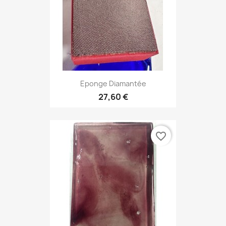
Eponge Diamantée
27,60 €
favorite_border