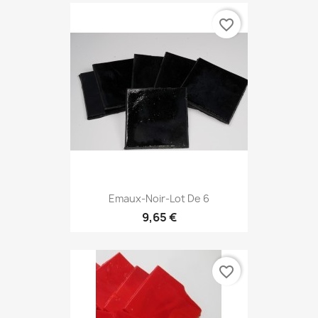
favorite_border
Emaux-Noir-Lot De 6
9,65 €
favorite_border