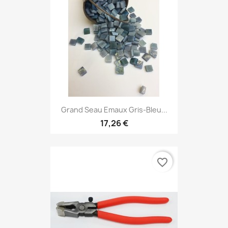
Grand Seau Emaux Gris-Bleu...
17,26 €
favorite_border