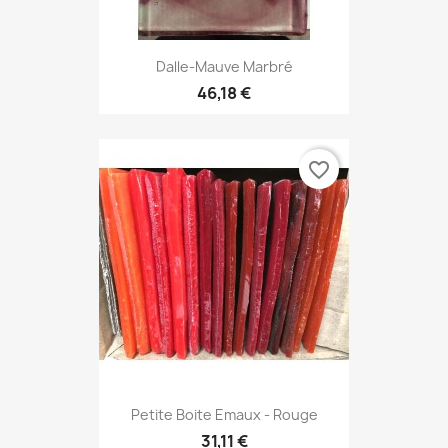
Dalle-Mauve Marbré
46,18 €
favorite_border
Petite Boite Emaux - Rouge
31,11 €