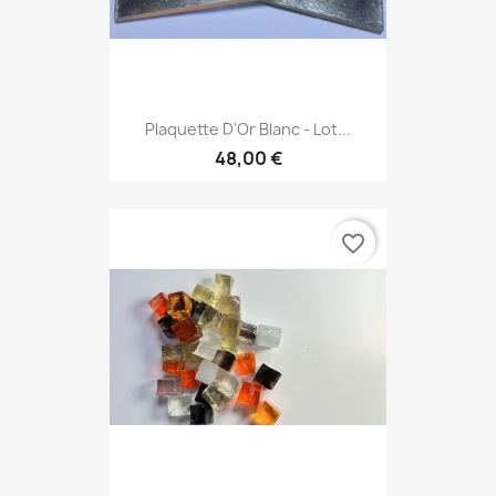
Plaquette D'Or Blanc - Lot...
48,00 €
favorite_border