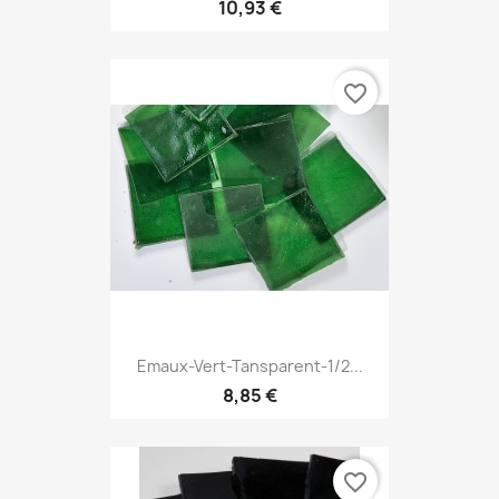
10,93 €
favorite_border
Emaux-Vert-Tansparent-1/2...
8,85 €
favorite_border