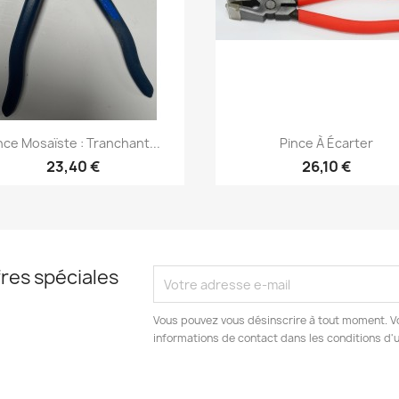
Aperçu rapide
Aperçu rapide


nce Mosaïste : Tranchant...
Pince À Écarter
23,40 €
26,10 €
res spéciales
Vous pouvez vous désinscrire à tout moment. V
informations de contact dans les conditions d'ut