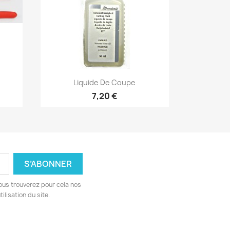
Aperçu rapide

Liquide De Coupe
7,20 €
ous trouverez pour cela nos
ilisation du site.