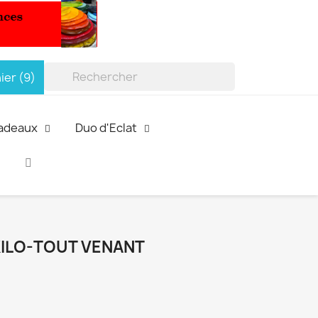
ier
(9)

Cadeaux
Duo d'Eclat
KILO-TOUT VENANT