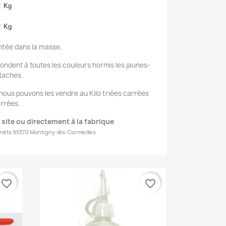
2
Kg
2
Kg
intée dans la masse.
ndent à toutes les couleurs hormis les jaunes-
taches.
ous pouvons les vendre au Kilo triées carrées
arrées.
 site ou directement à la fabrique
nêts 95370 Montigny-lès-Cormeilles
favorite_border
favorite_border