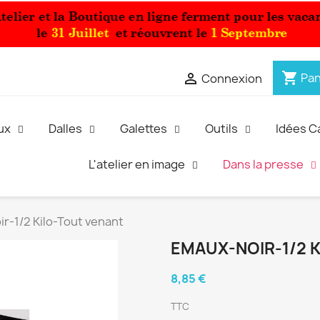
shopping_cart

Pan
Connexion
ux
Dalles
Galettes
Outils
Idées 
L'atelier en image
Dans la presse
r-1/2 Kilo-Tout venant
EMAUX-NOIR-1/2 
8,85 €
TTC