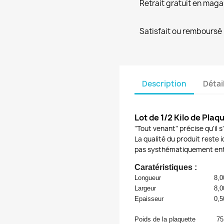
Retrait gratuit en maga
Satisfait ou remboursé
Description
Détai
Lot de 1/2 Kilo de Plaq
"Tout venant" précise qu'il 
La qualité du produit reste 
pas systhématiquement ent
Caratéristiques :
Longueur
8,0
Largeur
8,0
Epaisseur
0,5
Poids de la plaquette
75