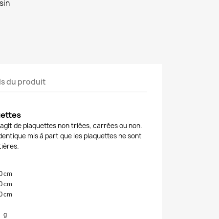
sin
ls du produit
uettes
s'agit de plaquettes non triées, carrées ou non.
identique mis à part que les plaquettes ne sont
ières.
0
cm
0
cm
0
cm
g