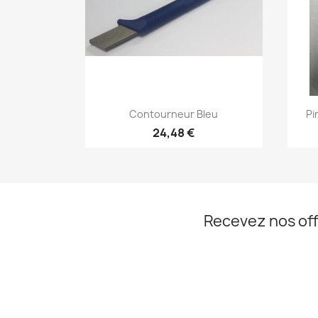
Aperçu rapide

Contourneur Bleu
Pi
24,48 €
Recevez nos off