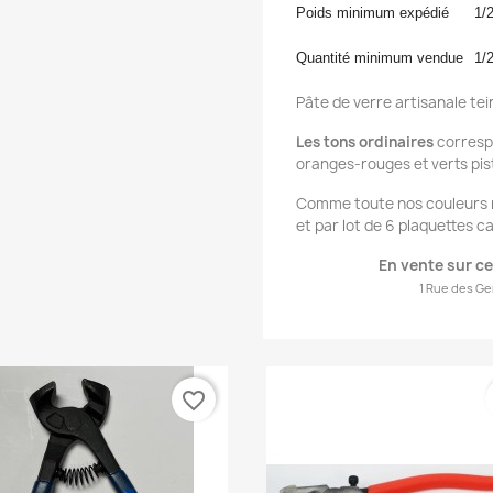
Poids minimum expédié
1/
Quantité minimum vendue
1/
Pâte de verre artisanale te
Les tons ordinaires
correspo
oranges-rouges et verts pis
Comme toute nos couleurs n
et par lot de 6 plaquettes c
En vente s
ur ce
1 Rue des Ge
favorite_border