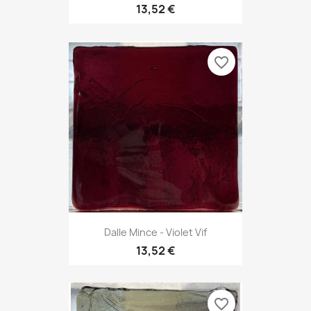
13,52 €
favorite_border
Dalle Mince - Violet Vif
13,52 €
favorite_border