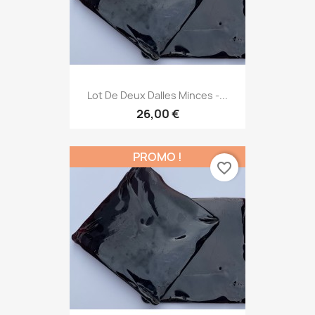
Lot De Deux Dalles Minces -...
26,00 €
PROMO !
favorite_border