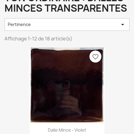
MINCES TRANSPARENTES

Pertinence
Affichage 1-12 de 18 article(s)
favorite_border
Dalle Mince - Violet