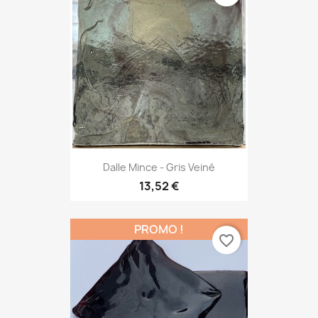
Dalle Mince - Gris Veiné
13,52 €
PROMO !
favorite_border