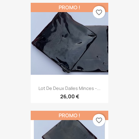
PROMO !
favorite_border
Lot De Deux Dalles Minces -...
26,00 €
PROMO !
favorite_border