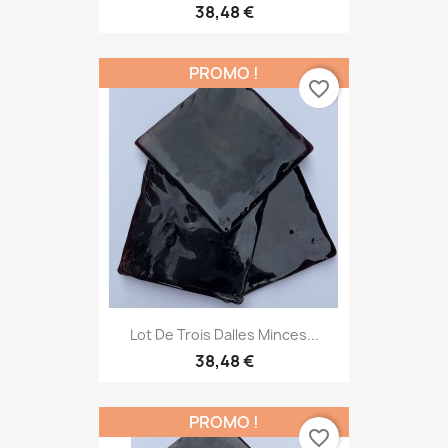
38,48 €
PROMO !
favorite_border
Lot De Trois Dalles Minces...
38,48 €
PROMO !
favorite_border