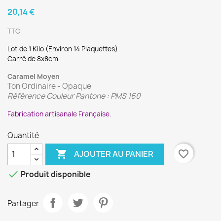
20,14 €
TTC
Lot de 1 Kilo (Environ 14 Plaquettes)
Carré de 8x8cm
Caramel Moyen
Ton Ordinaire - Opaque
Référence Couleur Pantone : PMS 160
Fabrication artisanale Française.
Quantité

favorite_border
AJOUTER AU PANIER

Produit disponible
Partager