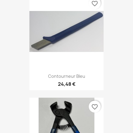
favorite_border
Contourneur Bleu
24,48 €
favorite_border