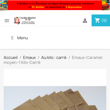
shopping_cart


(9)
Menu
Accueil
Emaux
Au kilo : carré
Emaux-Caramel
moyen-1 Kilo-Carré