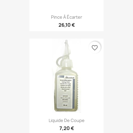
Pince À Écarter
26,10 €
favorite_border
Liquide De Coupe
7,20 €