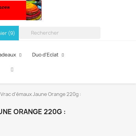
ier
(9)

Cadeaux
Duo d'Eclat
Vrac d'émaux Jaune Orange 220g :
UNE ORANGE 220G :