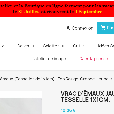
shopping_cart

Pan
Connexion
ux
Dalles
Galettes
Outils
Idées 
L'atelier en image
Dans la presse
'émaux (Tesselles de 1x1cm) : Ton Rouge-Orange-Jaune
VRAC D'ÉMAUX JA
TESSELLE 1X1CM.
10,26 €