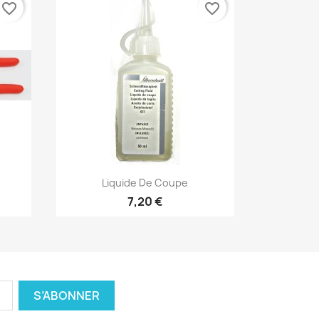
favorite_border
favorite_border
Aperçu rapide

Liquide De Coupe
7,20 €