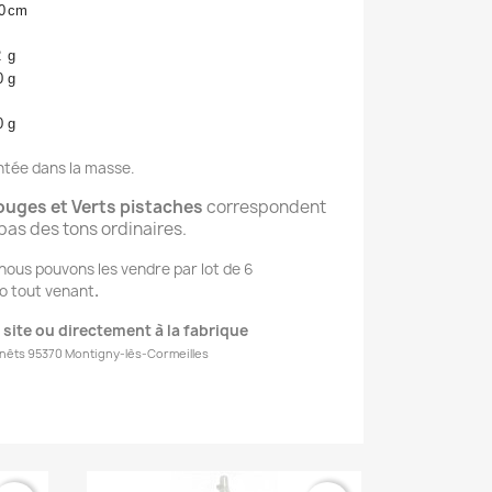
0
cm
2
g
0
g
0
g
intée dans la masse.
uges et Verts pistaches
correspondent
pas des tons ordinaires.
ous pouvons les vendre par lot de 6
lo tout venant
.
 site ou directement à la fabrique
nêts 95370 Montigny-lès-Cormeilles