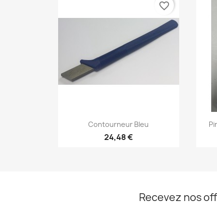
favorite_border
Aperçu rapide

Contourneur Bleu
Pi
24,48 €
Recevez nos off