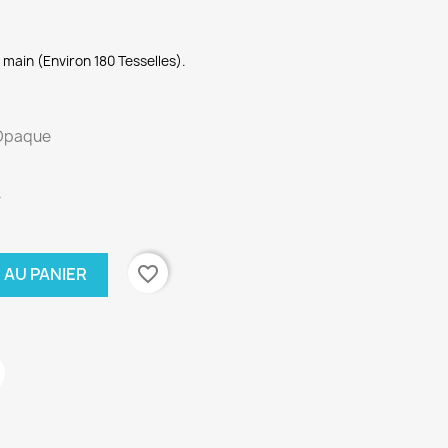
main (Environ 180 Tesselles).
 Opaque
.
favorite_border
 AU PANIER