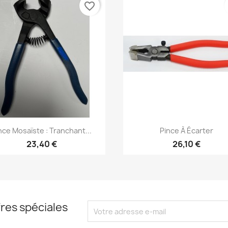
favorite_border
Aperçu rapide
Aperçu rapide


nce Mosaïste : Tranchant...
Pince À Écarter
23,40 €
26,10 €
res spéciales