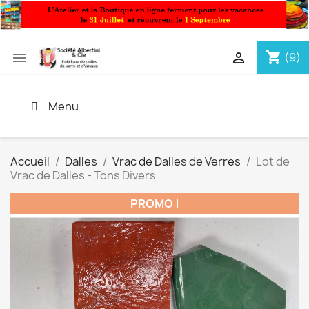
shopping_cart


(9)
Menu
Accueil
Dalles
Vrac de Dalles de Verres
Lot de
Vrac de Dalles - Tons Divers
PROMO !