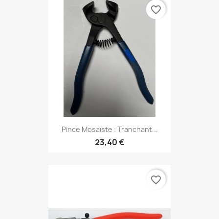
favorite_border
Pince Mosaïste : Tranchant...
23,40 €
favorite_border