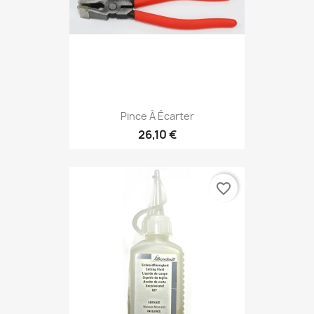
Pince À Écarter
26,10 €
favorite_border