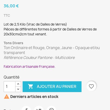
36,00 €
TTC
Lot de 2,5 Kilo (Vrac de Dalles de Verres)
Pièces de différentes formes à partir de Dalles de Verres de
20x30cmx2cm tout venant.
Tons Divers
Ton Ordinaire et Rouge, Orange, Jaune - Opaque et/ou
transparent
Référence Couleur Pantone :
Multicolore
Fabrication artisanale Française.
Quantité

favorite_border
AJOUTER AU PANIER

Derniers articles en stock