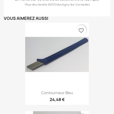
1 Rue des Genêts 95370 Montigny-lès-Cormeilles
VOUS AIMEREZ AUSSI
favorite_border
Contourneur Bleu
24,48 €